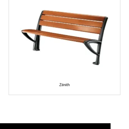
Zénith