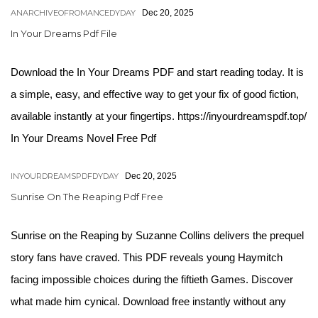
ANARCHIVEOFROMANCEDYDAY
Dec 20, 2025
In Your Dreams Pdf File
Download the In Your Dreams PDF and start reading today. It is
a simple, easy, and effective way to get your fix of good fiction,
available instantly at your fingertips. https://inyourdreamspdf.top/
In Your Dreams Novel Free Pdf
INYOURDREAMSPDFDYDAY
Dec 20, 2025
Sunrise On The Reaping Pdf Free
Sunrise on the Reaping by Suzanne Collins delivers the prequel
story fans have craved. This PDF reveals young Haymitch
facing impossible choices during the fiftieth Games. Discover
what made him cynical. Download free instantly without any