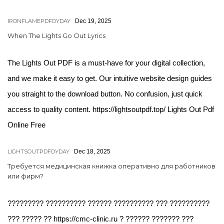
IRONFLAMEPDFDYDAY
Dec 19, 2025
When The Lights Go Out Lyrics
The Lights Out PDF is a must-have for your digital collection,
and we make it easy to get. Our intuitive website design guides
you straight to the download button. No confusion, just quick
access to quality content. https://lightsoutpdf.top/ Lights Out Pdf
Online Free
LIGHTSOUTPDFDYDAY
Dec 18, 2025
Требуется медицинская книжка оперативно для работников
или фирм?
????????? ?????????? ?????? ?????????? ??? ??????????
??? ????? ?? https://cmc-clinic.ru ? ?????? ??????? ???