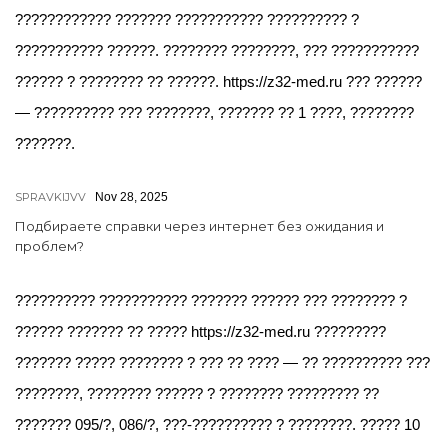
???????????? ??????? ??????????? ?????????? ?
??????????? ??????. ???????? ????????, ??? ???????????
?????? ? ???????? ?? ??????. https://z32-med.ru ??? ??????
— ?????????? ??? ????????, ??????? ?? 1 ????, ????????
???????.
SPRAVKIJVV
Nov 28, 2025
Подбираете справки через интернет без ожидания и
проблем?
?????????? ??????????? ??????? ?????? ??? ???????? ?
?????? ??????? ?? ????? https://z32-med.ru ?????????
??????? ????? ???????? ? ??? ?? ???? — ?? ?????????? ???
????????, ???????? ?????? ? ???????? ????????? ??
??????? 095/?, 086/?, ???-?????????? ? ????????. ????? 10