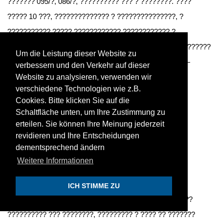
??????? 095/?, 086/?, ?????????? ??? ? ????????. ????
????? 10 ???, ?????????????? ? ???????????????, ?
??????????? ????? ???????????? ???????????? ?
??????????. ???????? ?????? ????, ??? ??????????? ??????
Um die Leistung dieser Website zu
? ???????? ? ???????. https://z32-med.ru ??? ?????? —
verbessern und den Verkehr auf dieser
??????? ??? ????????, ??????? ?????????? ???????,
Website zu analysieren, verwenden wir
verschiedene Technologien wie z.B.
????????? ???????.
Cookies. Bitte klicken Sie auf die
Schaltfläche unten, um Ihre Zustimmung zu
SPRAVKIWMR
Nov 28, 2025
erteilen. Sie können Ihre Meinung jederzeit
Ищете медицинские справки онлайн без похода в
revidieren und Ihre Entscheidungen
поликлинику и лишних хлопот?
dementsprechend ändern
Weitere Informationen
????? ??????????? ??????? ?????? ??? ?????? ?
??????????? ? ????????? ?? ????? https://z32-med.ru
ICH STIMME ZU
????????? ??????? ????? ???????? ? ??? ?? ???? — ??
?????????? ??? ????????, ????????? ? ???? ?? ???????