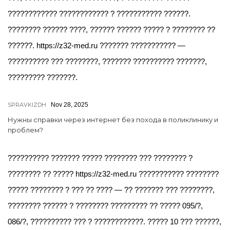
???????????? ???????????? ? ??????????? ??????.
???????? ?????? ????, ?????? ?????? ????? ? ???????? ??
??????. https://z32-med.ru ??????? ??????????? —
?????????? ??? ????????, ??????? ?????????? ???????,
????????? ???????.
SPRAVKIZDH
Nov 28, 2025
Нужны справки через интернет без похода в поликлинику и
проблем?
?????????? ??????? ????? ???????? ??? ???????? ?
???????? ?? ????? https://z32-med.ru ??????????? ????????
????? ???????? ? ??? ?? ???? — ?? ??????? ??? ????????,
???????? ?????? ? ???????? ????????? ?? ????? 095/?,
086/?, ?????????? ??? ? ????????????. ????? 10 ??? ??????,