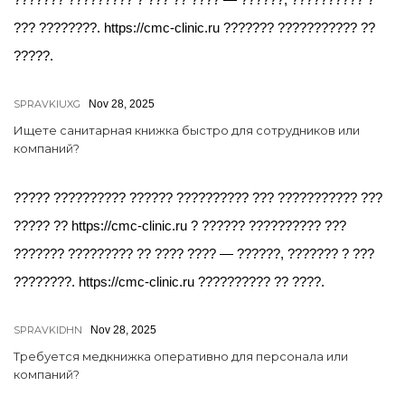
??? ????????. https://cmc-clinic.ru ??????? ??????????? ??
?????.
SPRAVKIUXG
Nov 28, 2025
Ищете санитарная книжка быстро для сотрудников или
компаний?
????? ?????????? ?????? ?????????? ??? ??????????? ???
????? ?? https://cmc-clinic.ru ? ?????? ?????????? ???
??????? ????????? ?? ???? ???? — ??????, ??????? ? ???
????????. https://cmc-clinic.ru ?????????? ?? ????.
SPRAVKIDHN
Nov 28, 2025
Требуется медкнижка оперативно для персонала или
компаний?