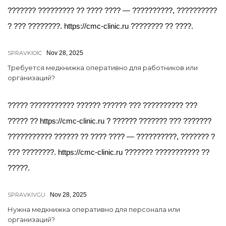
??????? ????????? ?? ???? ???? — ??????????, ??????????
? ??? ????????. https://cmc-clinic.ru ???????? ?? ????.
SPRAVKIOIC
Nov 28, 2025
Требуется медкнижка оперативно для работников или
организаций?
????? ??????????? ?????? ?????? ??? ?????????? ???
????? ?? https://cmc-clinic.ru ? ?????? ??????? ??? ???????
??????????? ?????? ?? ???? ???? — ??????????, ??????? ?
??? ????????. https://cmc-clinic.ru ??????? ??????????? ??
?????.
SPRAVKIVGU
Nov 28, 2025
Нужна медкнижка оперативно для персонала или
организаций?