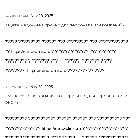
SPRAVKIZAM
Nov 28, 2025
Ищете медкнижка срочно для персонала или компаний?
????? ????????? ?????? ??? ????????? ??? ????????????
?? https://cmc-clinic.ru ? ?????? ??????? ??? ???????
????????? ? ??????? ??? — ??????, ??????? ? ???
????????. https://cmc-clinic.ru ???????? ?? ????.
SPRAVKIRMY
Nov 28, 2025
Нужна санитарная книжка оперативно для персонала или
фирм?
????????? ??????????? ?????? ?????? ??? ?????????? ???
???????????? ?? https://cmc-clinic.ru ? ?????? ??????? ???
??????? ????????? ? ??? ?? ???? — ??????, ?????????? ?