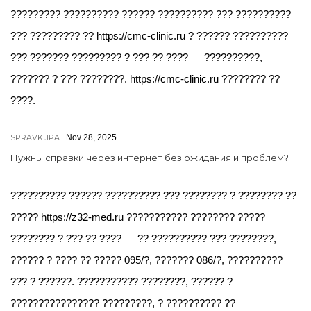
????????? ?????????? ?????? ?????????? ??? ??????????
??? ????????? ?? https://cmc-clinic.ru ? ?????? ??????????
??? ??????? ????????? ? ??? ?? ???? — ??????????,
??????? ? ??? ????????. https://cmc-clinic.ru ???????? ??
????.
SPRAVKIJPA
Nov 28, 2025
Нужны справки через интернет без ожидания и проблем?
?????????? ?????? ?????????? ??? ???????? ? ???????? ??
????? https://z32-med.ru ??????????? ???????? ?????
???????? ? ??? ?? ???? — ?? ?????????? ??? ????????,
?????? ? ???? ?? ????? 095/?, ??????? 086/?, ??????????
??? ? ??????. ??????????? ????????, ?????? ?
???????????????? ?????????, ? ?????????? ??