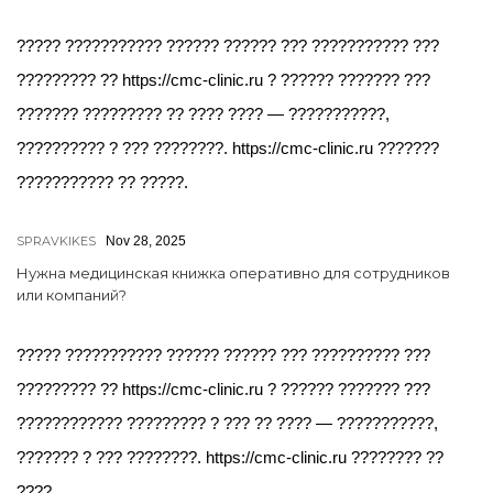
????? ??????????? ?????? ?????? ??? ??????????? ???
????????? ?? https://cmc-clinic.ru ? ?????? ??????? ???
??????? ????????? ?? ???? ???? — ???????????,
?????????? ? ??? ????????. https://cmc-clinic.ru ???????
??????????? ?? ?????.
SPRAVKIKES
Nov 28, 2025
Нужна медицинская книжка оперативно для сотрудников
или компаний?
????? ??????????? ?????? ?????? ??? ?????????? ???
????????? ?? https://cmc-clinic.ru ? ?????? ??????? ???
???????????? ????????? ? ??? ?? ???? — ???????????,
??????? ? ??? ????????. https://cmc-clinic.ru ???????? ??
????.