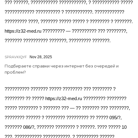
??? ??????, ??????????? ???????????, ? ??????????? ?????
???????????? ?????????? ? ???????????. ????????????
????????? ????, ??????? ????? ????? ? ???????? ? ???????.
https://z32-med.ru ????????? — ?????????? ??? ????????,
??????? ?????????? ???????, ????????? ???????.
SPRAVKIQYF
Nov 28, 2025
Подбираете справки через интернет без очередей и
проблем?
?????????? ??????? ????? ???????? ??? ???????? ?
???????? ?? ????? https://z32-med.ru ????????? ????????
????? ???????? ? ??????? ??? — ?? ??????? ??? ????????,
???????? ?????? ? ???????? ????????? ?? ????? 095/?,
??????? 086/?, ??????? ???????? ? ??????. ???? ????? 10
???, ??????????? ???????????, ? ????????? ??????