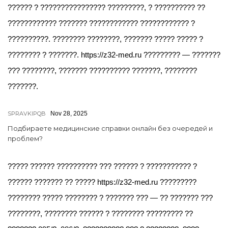
?????? ? ???????????????? ?????????, ? ?????????? ??
???????????? ??????? ???????????? ???????????? ?
??????????. ???????? ????????, ??????? ????? ????? ?
???????? ? ???????. https://z32-med.ru ????????? — ???????
??? ????????, ??????? ?????????? ???????, ????????
???????.
SPRAVKIPQB
Nov 28, 2025
Подбираете медицинские справки онлайн без очередей и
проблем?
????? ?????? ?????????? ??? ?????? ? ??????????? ?
?????? ??????? ?? ????? https://z32-med.ru ?????????
???????? ????? ???????? ? ??????? ??? — ?? ??????? ???
????????, ???????? ?????? ? ???????? ????????? ??