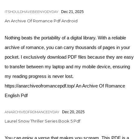
ITSHOULDHAVEBEENYODYDAY
Dec 21, 2025
An Archive Of Romance Pdf Android
Nothing beats the portability of a digital library. With a reliable
archive of romance, you can carry thousands of pages in your
pocket. I exclusively download PDF files because they are easy
to transfer between my laptop and my mobile device, ensuring
my reading progress is never lost.
https://anarchiveofromancepdf.top/ An Archive Of Romance
English Pdf
ANARCHIVEOFROMANCEDYDAY
Dec 20, 2025
Laurel Snow Thriller Series Book 5 Pdf
You can enjoy a verse that makes you scream. This PDF is a