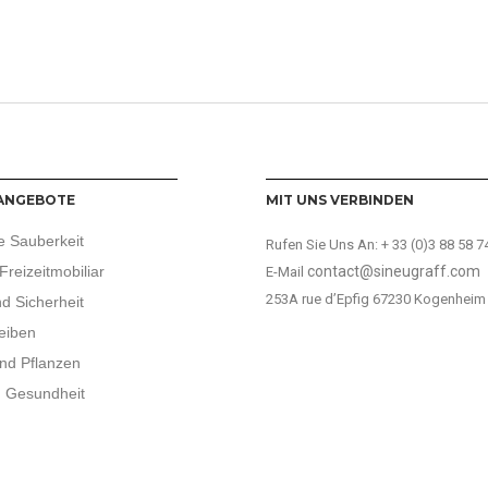
ANGEBOTE
MIT UNS VERBINDEN
e Sauberkeit
Rufen Sie Uns An:
+ 33 (0)3 88 58 7
Freizeitmobiliar
contact@sineugraff.com
E-Mail
253A rue d’Epfig 67230 Kogenheim
d Sicherheit
eiben
nd Pflanzen
d Gesundheit