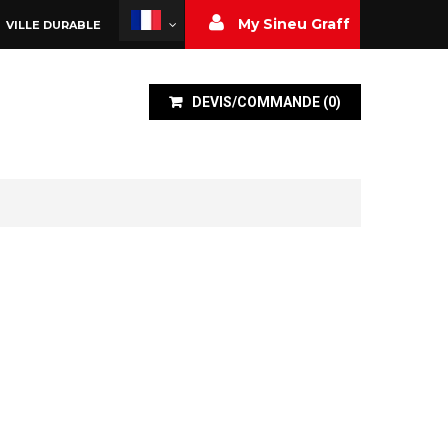
My Sineu Graff
VILLE DURABLE
DEVIS/COMMANDE
(
0
)