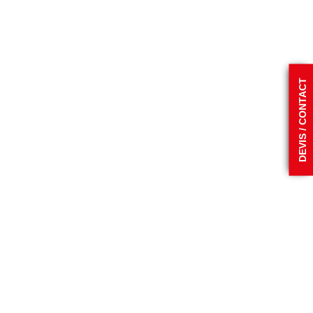
DEVIS / CONTACT
Space'roc®