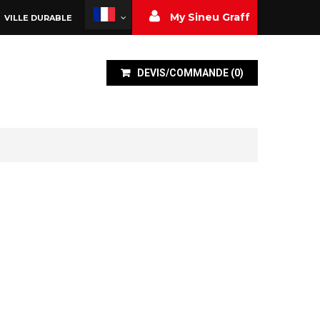
My Sineu Graff
VILLE DURABLE
DEVIS/COMMANDE
(
0
)