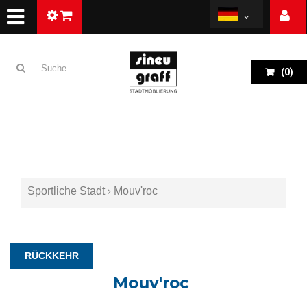
(
0
)
Sportliche Stadt
Mouv'roc
RÜCKKEHR
Mouv'roc