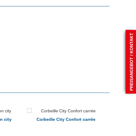
PREISANGEBOT / KONTAKT
n city
Corbeille City Confort carrée
Corbe