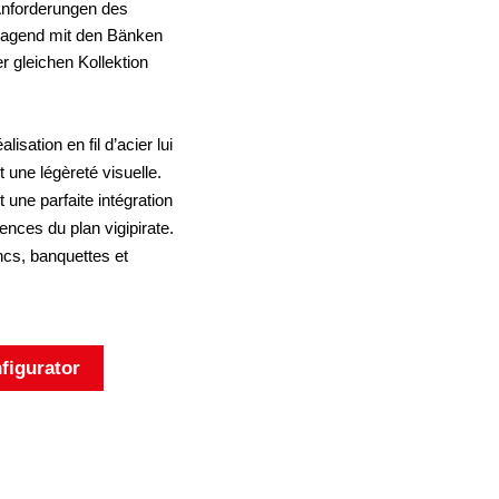
 Anforderungen des
orragend mit den Bänken
 gleichen Kollektion
isation en fil d’acier lui
 une légèreté visuelle.
 une parfaite intégration
nces du plan vigipirate.
ncs, banquettes et
figurator