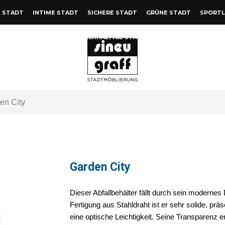
 STADT
INTIME STADT
SICHERE STADT
GRÜNE STADT
SPORTL
NACHHALTIGE STADT
en City
Garden City
Dieser Abfallbehälter fällt durch sein modernes
Fertigung aus Stahldraht ist er sehr solide, prä
eine optische Leichtigkeit. Seine Transparenz e