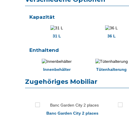
Kapazität
31 L
36 L
Enthaltend
Innenbehälter
Tütenhalterung
Zugehöriges Mobiliar
3 places
Banc Garden City 2 places