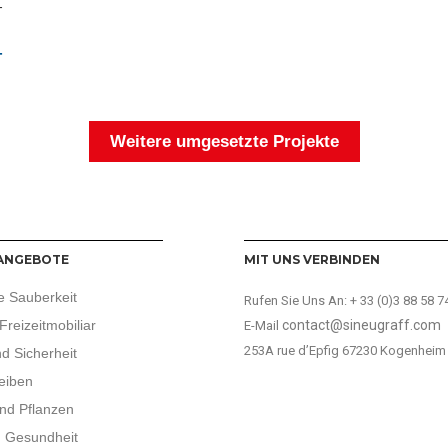
-
Weitere umgesetzte Projekte
ANGEBOTE
MIT UNS VERBINDEN
e Sauberkeit
Rufen Sie Uns An:
+ 33 (0)3 88 58 7
Freizeitmobiliar
contact@sineugraff.com
E-Mail
253A rue d’Epfig 67230 Kogenheim
d Sicherheit
eiben
nd Pflanzen
d Gesundheit