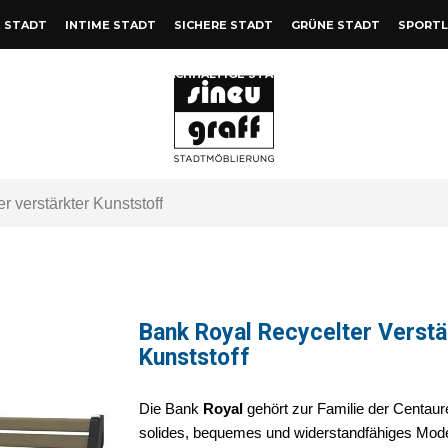
 STADT
INTIME STADT
SICHERE STADT
GRÜNE STADT
SPORTL
NACHHALTIGE STADT
r verstärkter Kunststoff
Bank Royal Recycelter Verstä
Kunststoff
Die Bank
Royal
gehört zur Familie der Centaur
solides, bequemes und widerstandfähiges Model