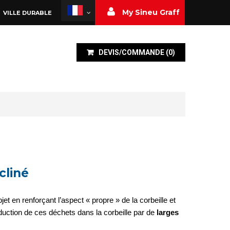
My Sineu Graff
VILLE DURABLE
DEVIS/COMMANDE
(
0
)
cliné
t en renforçant l’aspect « propre » de la corbeille et
roduction de ces déchets dans la corbeille par de
larges