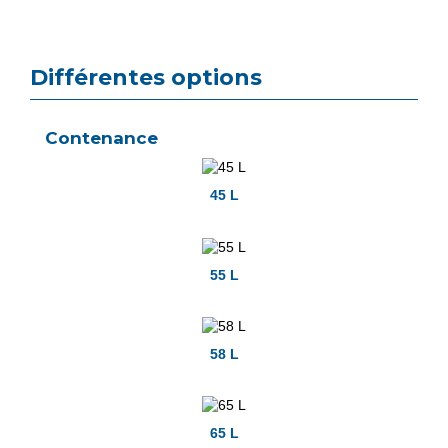
Différentes options
Contenance
45 L
55 L
58 L
65 L