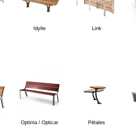
Idylle
Link
Optima / Opticar
Pétales