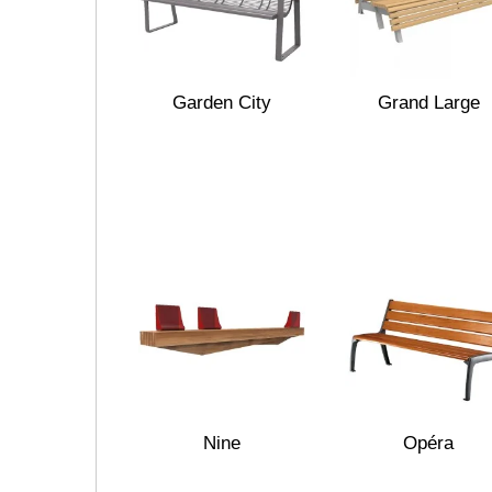
Garden City
Grand Large
Nine
Opéra