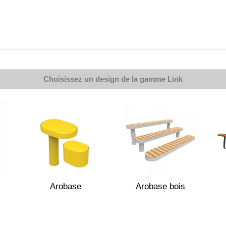
Choisissez un design de la gamme
Link
Arobase
Arobase bois