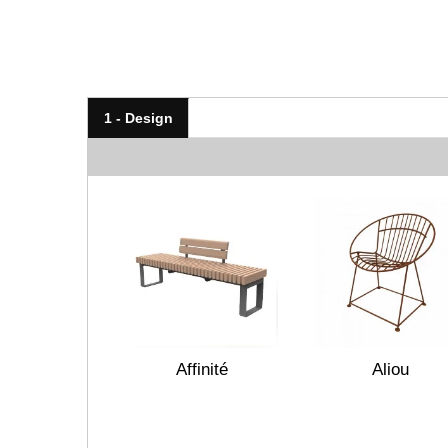
1 - Design
Affinité
Aliou