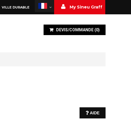
My Sineu Graff
VILLE DURABLE
DEVIS/COMMANDE
(
0
)
AIDE