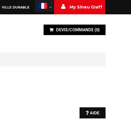
My Sineu Graff
VILLE DURABLE
DEVIS/COMMANDE
(
0
)
AIDE