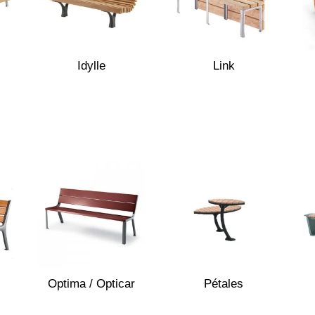
Idylle
Link
Optima / Opticar
Pétales