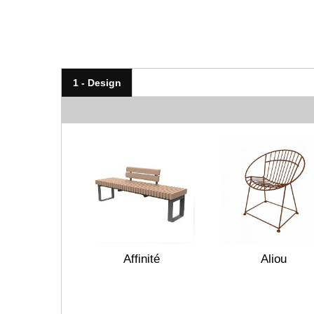
1 - Design
Affinité
Aliou