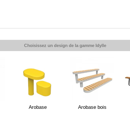
Choisissez un design de la gamme
Idylle
Arobase
Arobase bois