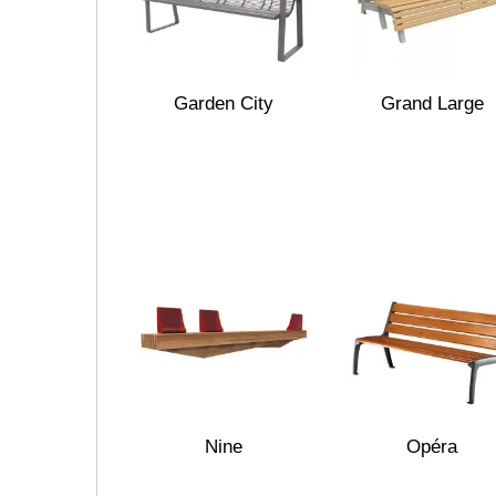
Garden City
Grand Large
Nine
Opéra