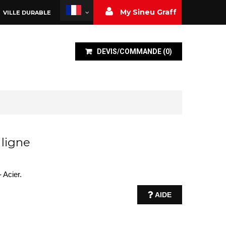
My Sineu Graff
VILLE DURABLE
DEVIS/COMMANDE
(
0
)
 ligne
 Acier.
AIDE