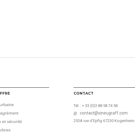
FFRE
CONTACT
urbaine
Tél. :
+ 33 (0)3 88 58 74 58
 agrément
contact@sineugraff.com
@ :
253A rue d’Epfig 67230 Kogenheim
 et sécurité
arbres